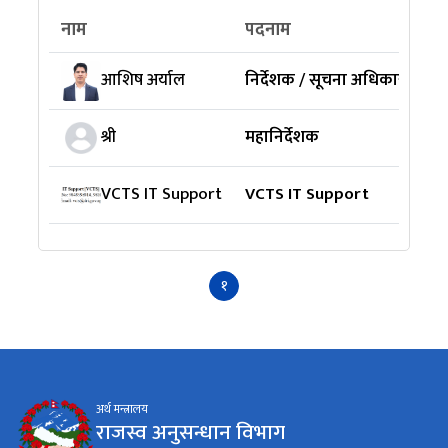
नाम
पदनाम
म
निर्देशक / सूचना अधिकारी
आशिष अर्याल
महानिर्देशक
श्री
VCTS IT Support
VCTS IT Support
१
अर्थ मन्त्रालय
राजस्व अनुसन्धान विभाग