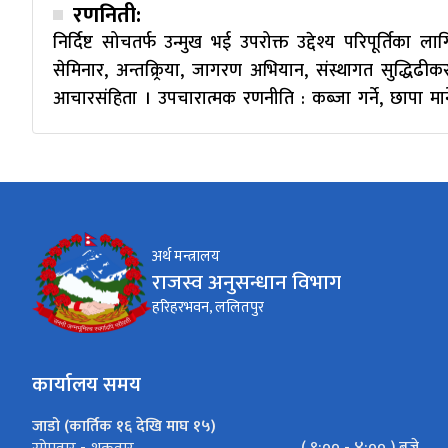
रणनिती:
निर्दिष्ट सोचतर्फ उन्मुख भई उपरोक्त उद्देश्य परिपूर्तिका 
सेमिनार, अन्तक्र्रिया, जागरण अभियान, संस्थागत सुद्धि
आचारसंहिता । उपचारात्मक रणनीति : कब्जा गर्ने, छापा मार्ने, 
अर्थ मन्त्रालय
राजस्व अनुसन्धान विभाग
हरिहरभवन, ललितपुर
कार्यालय समय
जाडो (कार्तिक १६ देखि माघ १५)
( ९:०० - ४:०० ) बजे