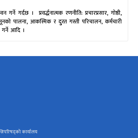
र्ने गर्दछ । प्रवर्द्धनात्मक रणनीति: प्रचारप्रसार, गोष्ठी,
ानूनको पालना, आकस्मिक र दु्रत गस्ती परिचालन, कर्मचारी
ी गर्ने आदि ।
न्त्रिपरिषद्को कार्यालय