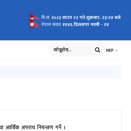
वि.सं:
२०८३ साउन २२ गते शुक्रबार, २३:२४ बजे
नेपाल संवत:
११४६ दिल्लागा नवमी - २४
भाषा चयन गर्नुह
भाषा प
NEP
खोज्नुहोस्
गरिएको सम्बन्धी प्रेस विज्ञप्ति
ा आर्थिक अपराध नियन्त्रण गर्ने ।