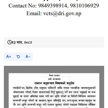
१३ माघ, २०८२
A
A