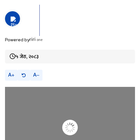
riri
one
Powered by
५ जेठ, २०८३
A
A