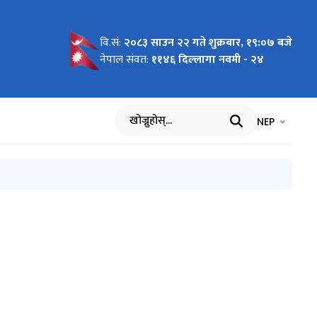
वि.सं:
२०८३ साउन २२ गते शुक्रबार, १९:०७ बजे
नेपाल संवत:
११४६ दिल्लागा नवमी - २४
भाषा चयन गर्नुह
भाषा प
NEP
खोज्नुहोस्
गरिएको सम्बन्धी प्रेस विज्ञप्ति